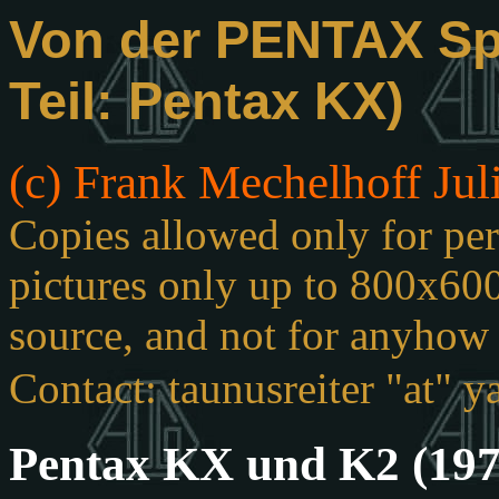
Von der PENTAX Spo
Teil: Pentax KX)
(c) Frank Mechelhoff Jul
Copies allowed only for per
pictures only up to 800x600
source, and not for anyhow s
Contact: taunusreiter "at" 
Pentax KX und K2 (197